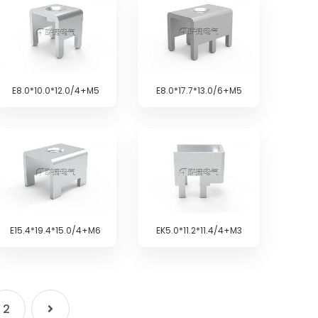
E8.0*10.0*12.0/4+M5
E8.0*17.7*13.0/6+M5
E15.4*19.4*15.0/4+M6
EK5.0*11.2*11.4/4+M3
2