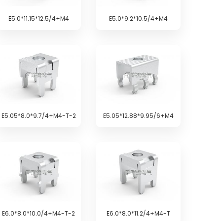
E5.0*11.15*12.5/4+M4
E5.0*9.2*10.5/4+M4
E5.05*8.0*9.7/4+M4-T-2
E5.05*12.88*9.95/6+M4
E6.0*8.0*10.0/4+M4-T-2
E6.0*8.0*11.2/4+M4-T