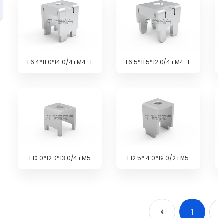
E6.4*11.0*14.0/4+M4-T
E6.5*11.5*12.0/4+M4-T
E10.0*12.0*13.0/4+M5
E12.5*14.0*19.0/2+M5
1