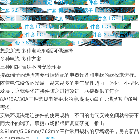
层2.5平方板式压线固定
3.81弹簧穿墙三件套
5.08弹簧穿墙三
件套
2.54弹簧穿墙二件套
栅栏式穿墙端子
LC80XC-3.5/3.81
二件套
LC80XC-5.08二件套
2.5弹簧穿墙三件套
LC60MGC1-
3.81弹簧二件套
LC60MGC2-3.81弹簧二件套
LC60MGC1-
5.08弹簧二件套
LC60MGC2-5.08弹簧二件套
2.54双层弹簧穿
墙二件套
3.81双层弹簧穿墙二件套
TB1-25A-F新款穿墙
想您所想 多种电流/间距可供选择
多种电流 多种方案
三种间距 满足不同安装环境
接线端子的选择需要根据适配的电器设备和电线的线径来进行。
随着电气设备的发展，越来越多的电气配件趋向一体化、小型化
发展，这就要求连接件随之进行改进，联捷提供了符合
8A/15A/30A三种常规电流要求的穿墙插拔端子，满足客户多种
需求。
安装环境决定连接件的使用规格，不同的电气安装空间就需要不
同大小的端子。联捷市场部根据调查研究，推出
3.81mm/5.08mm/7.62mm三种常用规格的穿墙端子，另有新品