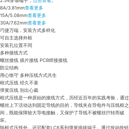
2.54穿墙端子，
点击查看
。
8A/3.81mm
查看更多
15A/5.08mm
查看更多
30A/7.62mm
查看更多
巧捷万端，安装方式多样化
可自主选择外框
安装孔位置不同
多种接线方式
螺丝接线
插片接线
PCB焊接接线
防尘结构
用心恪守 多种压线方式共生
框式压线 经久不衰
弹簧压线 别出心裁
框式压线是一种原始的接线方式，历经近百年的实践考验，通过
螺丝上下活动达到固定导线的目的，导线夹在导电件与压线框之
间，既能保障较大导电接触，又保护了导线不被螺丝拧转而破
坏。
除框式压线外，还可配套LC6系列弹簧插拔端子。通过按动按钮