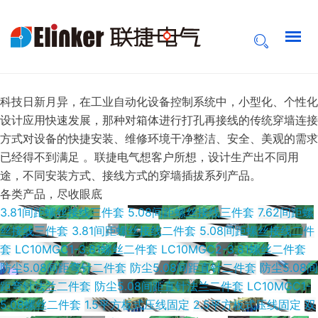
穿墙插拔端子
摒弃旧方式，接纳新技术
科技日新月异，在工业自动化设备控制系统中，小型化、个性化
设计应用快速发展，那种对箱体进行打孔再接线的传统穿墙连接
方式对设备的快捷安装、维修环境干净整洁、安全、美观的需求
已经得不到满足 。联捷电气想客户所想，设计生产出不同用
途，不同安装方式、接线方式的穿墙插拔系列产品。
各类产品，尽收眼底
3.81间距螺丝接线三件套
5.08间距螺丝接线三件套
7.62间距螺
丝接线三件套
3.81间距螺丝接线二件套
5.08间距螺丝接线二件
套
LC10MGC1-3.81螺丝二件套
LC10MGC2-3.81螺丝二件套
防尘5.08间距弯针二件套
防尘5.08间距直针二件套
防尘5.08间
距弯针法兰二件套
防尘5.08间距直针法兰二件套
LC10MGC1-
5.08螺丝二件套
1.5平方板式压线固定
2.5平方板式压线固定
双